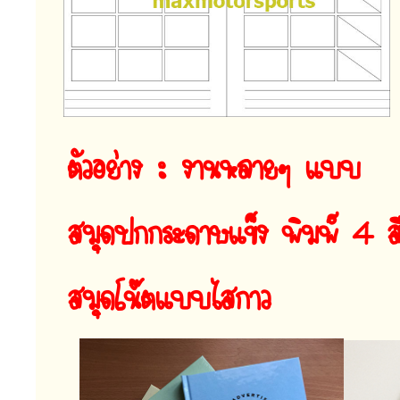
ตัวอย่าง : งานหลายๆ แบบ
สมุดปกกระดาษแข็ง พิมพ์ 4 สี 
สมุดโน๊ตแบบไสกาว