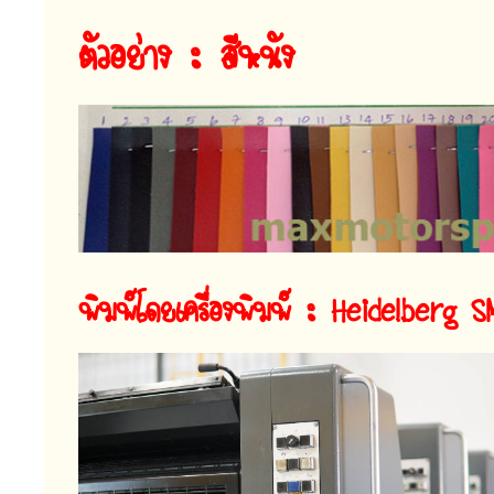
ตัวอย่าง : สีหนัง
พิมพ์โดย
เครื่องพิมพ์ : Heidelberg