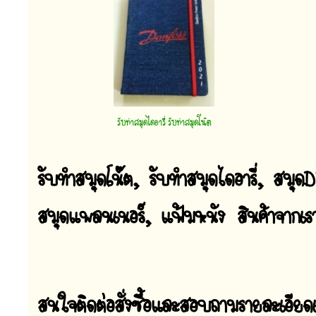
รับทำสมุดไดอารี่ รับทำสมุดโน๊ต
รับทำสมุดโน๊ต, รับทำสมุดไดอารี่, สมุ
สมุดแพลนเนอร์, แฟ้มหนัง
สินค้าจาก
สนใจติดต่อสั่งซื้อและสอบถามรายละเอียดเพิ