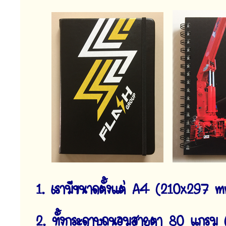
1. เรามีขนาดตั้งแต่ A4 (210x29
2. ทั้งกระดาษถนอมสายตา 80 แกรม (