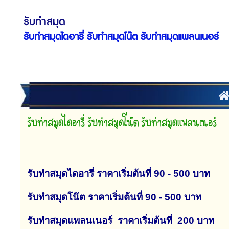
รับทำสมุด
รับทำสมุดไดอารี่ รับทำสมุดโน๊ต รับทำสมุดแพลนเนอ
รับทำสมุดไดอารี่ รับทำสมุดโน๊ต รับทำสมุดแพลนเนอร์
รับทำสมุดไดอารี่ 
ราคาเริ่มต้นที่ 90 - 500 บาท
รับทำสมุดโน๊ต 
ราคาเริ่มต้นที่ 90 - 500 บาท
รับทำสมุดแพลนเนอร์  
ราคาเริ่มต้นที่  200 บาท